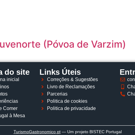
Página inicial
Descobrir
Portugal à Mesa
Parcerias
Juvenorte (Póvoa de Varzim)
 do site
Links Úteis
Ent
na inicial
Correções & Sugestões
con
inos
Livro de Reclamações
Cha
tos
Parcerias
Cha
riências
Politica de cookies
e Comer
Politica de privacidade
ugal à Mesa
TurismoGastronomico
.pt
— Um projeto BISTEC Portugal