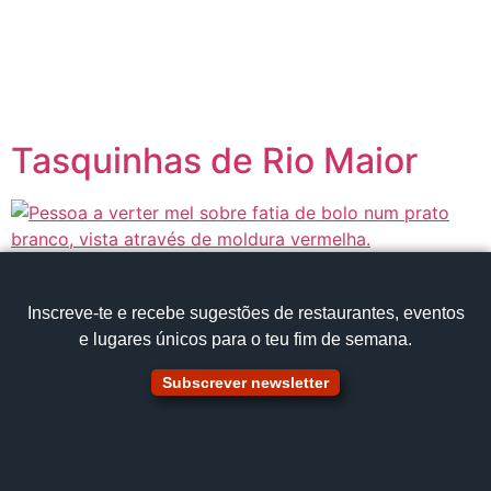
content
Página inicial
Portugal à Mesa
Tasquinhas de Rio Maior
Inscreve‑te e recebe sugestões de restaurantes, eventos
e lugares únicos para o teu fim de semana.
Subscrever newsletter