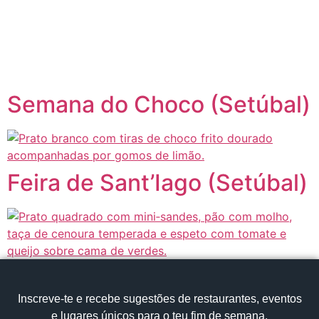
content
Página inicial
Portugal à Mesa
Semana do Choco (Setúbal)
Feira de Sant’Iago (Setúbal)
Inscreve‑te e recebe sugestões de restaurantes, eventos
e lugares únicos para o teu fim de semana.