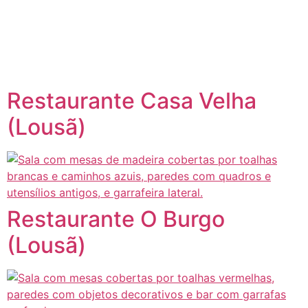
content
Página inicial
Portugal à Mesa
Restaurante Casa Velha
(Lousã)
Restaurante O Burgo
(Lousã)