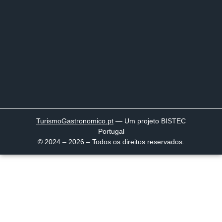
TurismoGastronomico
.pt
— Um projeto BISTEC
Portugal
© 2024 – 2026 – Todos os direitos reservados.
Página inicial
Descobrir
Portugal à Mesa