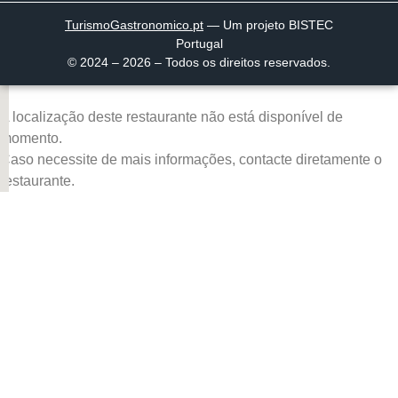
TurismoGastronomico
.pt
— Um projeto BISTEC
Portugal
© 2024 – 2026 – Todos os direitos reservados.
A localização deste restaurante não está disponível de
momento.
Caso necessite de mais informações, contacte diretamente o
restaurante.
Página inicial
Descobrir
Portugal à Mesa
Parcerias