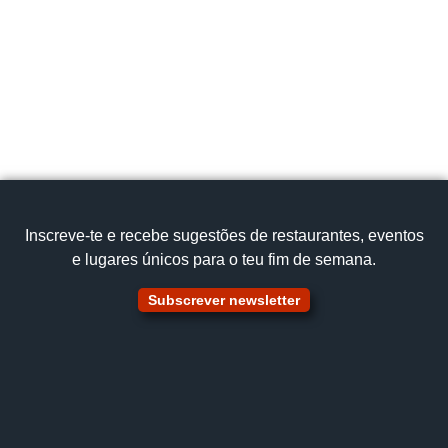
3200
restaurantecasavelha@gmail.com
919 458 549
Cozinha Tradicional
Vitela Assada
Ver no mapa
Inscreve‑te e recebe sugestões de restaurantes, eventos
e lugares únicos para o teu fim de semana.
Subscrever newsletter