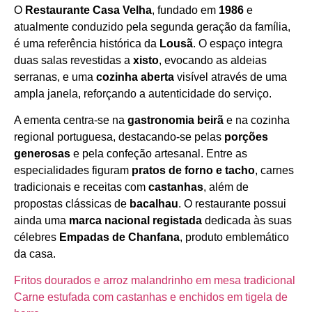
O
Restaurante Casa Velha
, fundado em
1986
e
Horário de funcionamento
atualmente conduzido pela segunda geração da família,
é uma referência histórica da
Lousã
. O espaço integra
duas salas revestidas a
xisto
, evocando as aldeias
serranas, e uma
cozinha aberta
visível através de uma
ampla janela, reforçando a autenticidade do serviço.
A ementa centra‑se na
gastronomia beirã
e na cozinha
regional portuguesa, destacando‑se pelas
porções
generosas
e pela confeção artesanal. Entre as
especialidades figuram
pratos de forno e tacho
, carnes
tradicionais e receitas com
castanhas
, além de
propostas clássicas de
bacalhau
. O restaurante possui
ainda uma
marca nacional registada
dedicada às suas
célebres
Empadas de Chanfana
, produto emblemático
da casa.
Fritos dourados e arroz malandrinho em mesa tradicional
Carne estufada com castanhas e enchidos em tigela de