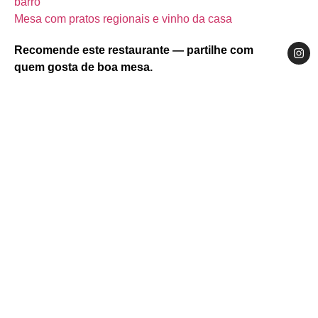
barro
Mesa com pratos regionais e vinho da casa
Recomende este restaurante — partilhe com
quem gosta de boa mesa.
Website
Facebook
Instagram
Centro
Região de Coimbra
Lousã
Praça Dr. Francisco Sá Carneiro, 14, Portugal,