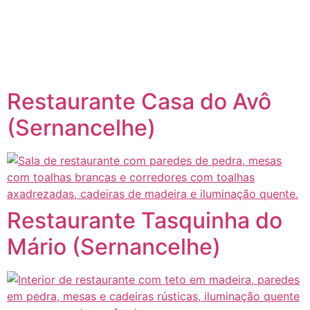
content
Página inicial
Portugal à Mesa
Restaurante Casa do Avô
(Sernancelhe)
Restaurante Tasquinha do
Mário (Sernancelhe)