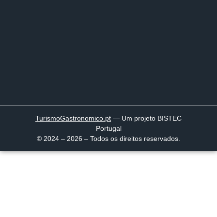
TurismoGastronomico
.pt
— Um projeto BISTEC
Portugal
© 2024 – 2026 – Todos os direitos reservados.
Página inicial
Descobrir
Portugal à Mesa