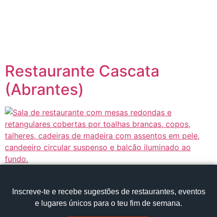
content
Página inicial
Portugal à Mesa
Restaurante Cascata
(Abrantes)
Inscreve‑te e recebe sugestões de restaurantes, eventos
e lugares únicos para o teu fim de semana.