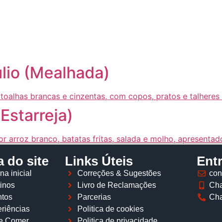
Página inicial
Descobrir
Portugal à Mesa
Parcerias
lio (Mealhada)
Estarreja)
 do site
Links Úteis
Ent
na inicial
Correções & Sugestões
con
inos
Livro de Reclamações
Cha
tos
Parcerias
Cha
riências
Politica de cookies
e Comer
Politica de privacidade