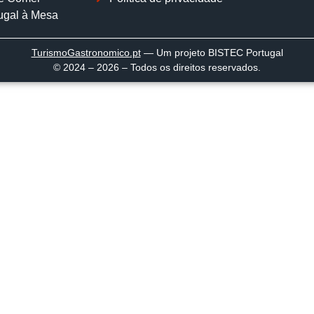
ugal à Mesa
TurismoGastronomico
.pt
— Um projeto BISTEC Portugal
© 2024 – 2026 – Todos os direitos reservados.