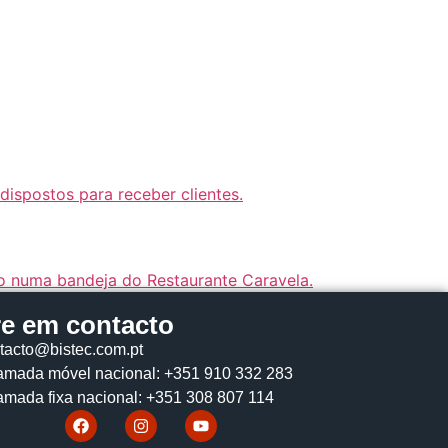
re em contacto
tacto@bistec.com.pt
mada móvel nacional: +351 910 332 283
mada fixa nacional: +351 308 807 114