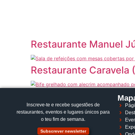
content
Restaurante Manuel Jú
Restaurante Caravela (
Mapa
Inscreve‑te e recebe sugestões de
Pági
restaurantes, eventos e lugares únicos para
Dest
o teu fim de semana.
Even
Expe
Subscrever newsletter
Ond