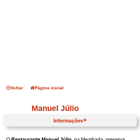
Voltar
Página inicial
Manuel Júlio
Informações
O
Restaurante Manuel Júlio
, na Mealhada, preserva