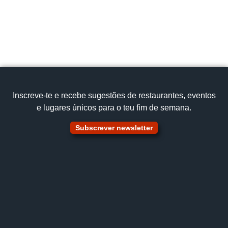
239 913 512
Cozinha tradicional
Leitão da Bairrada,Bacalhau grelhado
Ver no mapa
Inscreve‑te e recebe sugestões de restaurantes, eventos
e lugares únicos para o teu fim de semana.
Subscrever newsletter