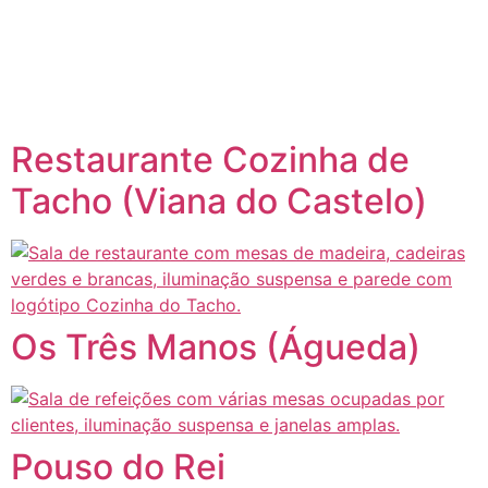
content
Página inicial
Portugal à Mesa
Restaurante Cozinha de
Tacho (Viana do Castelo)
Os Três Manos (Águeda)
Pouso do Rei