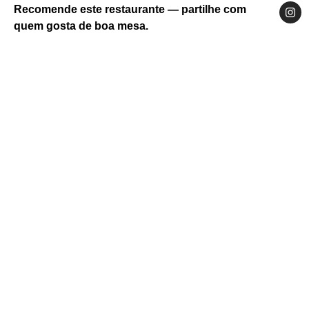
Recomende este restaurante — partilhe com
quem gosta de boa mesa.
Website
Facebook
Instagram
Centro
Região de Aveiro
Águeda
R. Dr. Manuel Alegre 42, 3750-139 Águeda
234 625 336