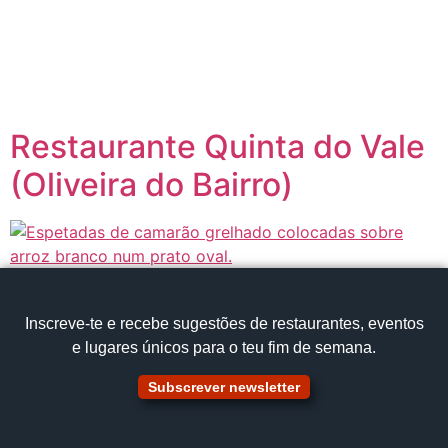
content
Página inicial
Portugal à Mesa
Restaurante Quinta do Vale
(Oliveira do Bairro)
Inscreve‑te e recebe sugestões de restaurantes, eventos
e lugares únicos para o teu fim de semana.
Subscrever newsletter