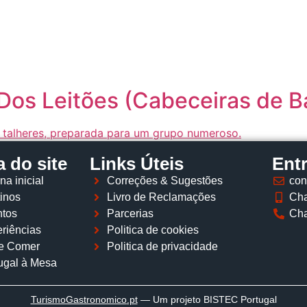
Página inicial
Descobrir
Portugal à Mesa
Parcerias
Dos Leitões (Cabeceiras de B
 do site
Links Úteis
Ent
na inicial
Correções & Sugestões
con
inos
Livro de Reclamações
Cha
tos
Parcerias
Cha
riências
Politica de cookies
e Comer
Politica de privacidade
ugal à Mesa
TurismoGastronomico
.pt
— Um projeto BISTEC Portugal