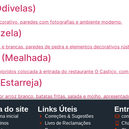
Odivelas)
zela)
 (Mealhada)
Estarreja)
 do site
Links Úteis
Ent
na inicial
Correções & Sugestões
con
inos
Livro de Reclamações
Cha