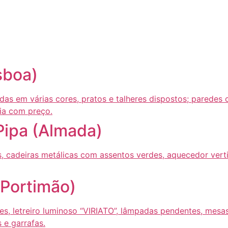
Página inicial
Descobrir
Portugal à Mesa
Parcerias
sboa)
Pipa (Almada)
(Portimão)