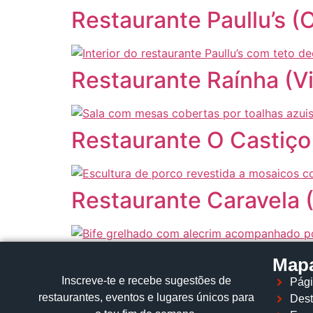
Restaurante Paullu’s (
Restaurante Raínha (Vi
Restaurante O Castiço
Restaurante Caravela (
Mapa
Inscreve‑te e recebe sugestões de
Pági
restaurantes, eventos e lugares únicos para
Dest