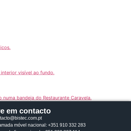
re em contacto
tacto@bistec.com.pt
mada móvel nacional: +351 910 332 283