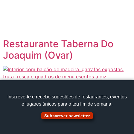
content
Página inicial
Portugal à Mesa
Restaurante Taberna Do
Joaquim (Ovar)
Inscreve‑te e recebe sugestões de restaurantes, eventos
e lugares únicos para o teu fim de semana.
Subscrever newsletter