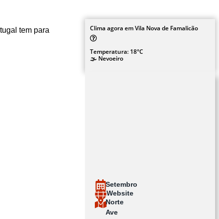
Clima agora em Vila Nova de Famalicão
tugal tem para
Temperatura: 18°C
🌫️ Nevoeiro
Setembro
Website
Norte
Ave