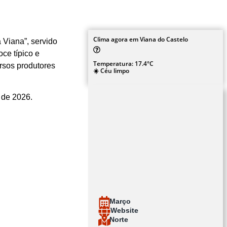
Clima agora em Viana do Castelo
 Viana”, servido
oce típico e
Temperatura: 17.4°C
rsos produtores
☀️ Céu limpo
 de 2026.
Março
Website
Norte