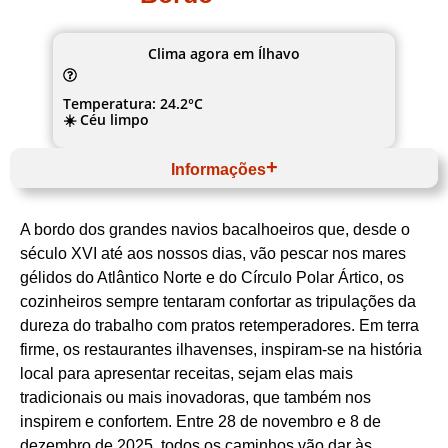
Clima agora em Ílhavo
Temperatura: 24.2°C
☀️ Céu limpo
Informações
Novembro
Website
A bordo dos grandes navios bacalhoeiros que, desde o
Centro
Região de Aveiro
século XVI até aos nossos dias, vão pescar nos mares
Ílhavo
gélidos do Atlântico Norte e do Círculo Polar Ártico, os
Câmara Municipal de Ílhavo
Bacalhau / Marítimo
cozinheiros sempre tentaram confortar as tripulações da
dureza do trabalho com pratos retemperadores. Em terra
firme, os restaurantes ilhavenses, inspiram-se na história
local para apresentar receitas, sejam elas mais
tradicionais ou mais inovadoras, que também nos
inspirem e confortem. Entre 28 de novembro e 8 de
dezembro de 2025, todos os caminhos vão dar às