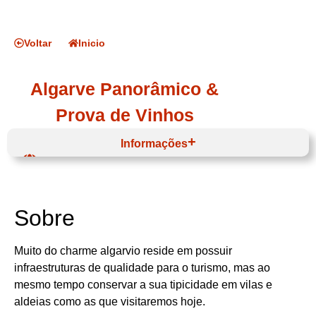
Voltar
Inicio
Algarve Panorâmico &
Prova de Vinhos
Informações
Website
Exemplo: 3h
Algarve
Algarve
Lagoa
Sobre
Muito do charme algarvio reside em possuir
infraestruturas de qualidade para o turismo, mas ao
mesmo tempo conservar a sua tipicidade em vilas e
aldeias como as que visitaremos hoje.