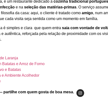
a, é um restaurante dedicado à
cozinha tradicional portugue
nfecção
e na
seleção das matérias‑primas
. O serviço assum
a filosofia da casa: aqui, o cliente é tratado como
amigo
, num am
ue cada visita seja sentida como um momento em família.
na é simples e clara que quem entra
saia com vontade de volt
 autêntica, reforçada pela relação de proximidade com os visi
.
de Laranja
 Batatas e Arroz de Forno
vo e Batatas
a e Ambiente Acolhedor
e
— partilhe com quem gosta de boa mesa.