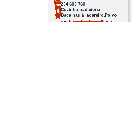
234 603 760
Cozinha tradicional
Bacalhau à lagareiro,Polvo
grelhado,Posta grelhada
Ver no mapa