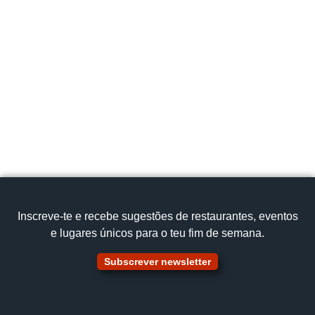
Largo da Praca do Peixe 24, Aveiro 3800
Portugal
+351 919 115 306
Cozinnha tradicional
Bacalhau à Bairro
Ver no mapa
Inscreve‑te e recebe sugestões de restaurantes, eventos
e lugares únicos para o teu fim de semana.
Subscrever newsletter