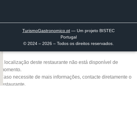
TurismoGastronomico
.pt
— Um projeto BISTEC
Portugal
© 2024 – 2026 – Todos os direitos reservados.
A localização deste restaurante não está disponível de
momento.
Caso necessite de mais informações, contacte diretamente o
restaurante.
Página inicial
Descobrir