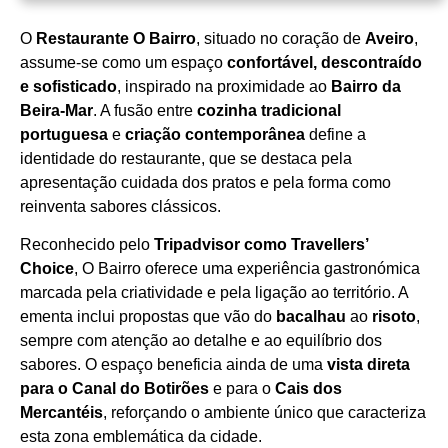
O
Restaurante O Bairro
, situado no coração de
Aveiro
,
Horário de funcionamento
assume‑se como um espaço
confortável, descontraído
e sofisticado
, inspirado na proximidade ao
Bairro da
Beira‑Mar
. A fusão entre
cozinha tradicional
portuguesa
e
criação contemporânea
define a
identidade do restaurante, que se destaca pela
apresentação cuidada dos pratos e pela forma como
reinventa sabores clássicos.
Reconhecido pelo
Tripadvisor como Travellers’
Choice
, O Bairro oferece uma experiência gastronómica
marcada pela criatividade e pela ligação ao território. A
ementa inclui propostas que vão do
bacalhau
ao
risoto
,
sempre com atenção ao detalhe e ao equilíbrio dos
sabores. O espaço beneficia ainda de uma
vista direta
para o Canal do Botirões
e para o
Cais dos
Mercantéis
, reforçando o ambiente único que caracteriza
esta zona emblemática da cidade.