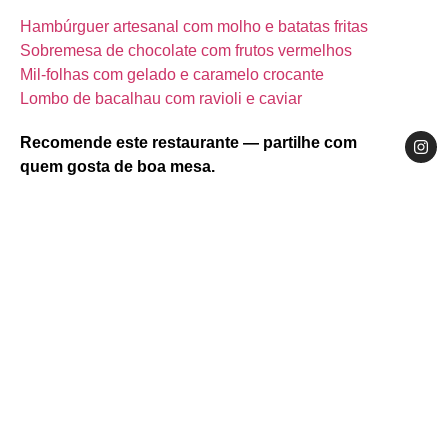
Hambúrguer artesanal com molho e batatas fritas
Sobremesa de chocolate com frutos vermelhos
Mil‑folhas com gelado e caramelo crocante
Lombo de bacalhau com ravioli e caviar
Recomende este restaurante — partilhe com
quem gosta de boa mesa.
Website
Facebook
Instagram
Centro
Região de Aveiro
Aveiro