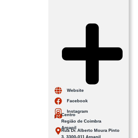
Website
Facebook
Instagram
Centro
Região de Coimbra
Arganil
Rua Dr. Alberto Moura Pinto
3, 3300‑011 Arganil