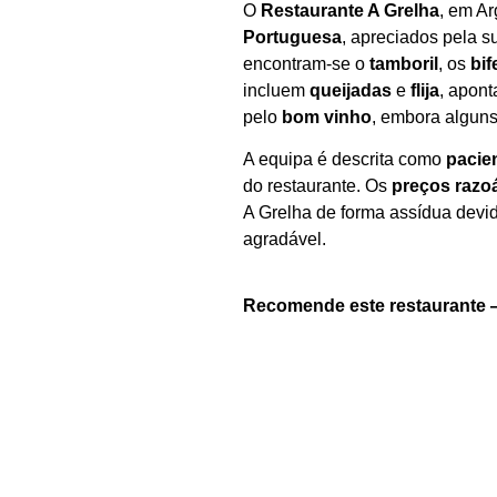
O
Restaurante A Grelha
, em Ar
Portuguesa
, apreciados pela s
encontram‑se o
tamboril
, os
bif
incluem
queijadas
e
flija
, apon
pelo
bom vinho
, embora alguns
A equipa é descrita como
pacie
do restaurante. Os
preços razo
A Grelha de forma assídua devi
agradável.
Recomende este restaurante 