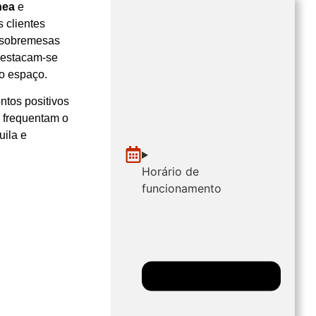
nea
e
 clientes
s sobremesas
destacam‑se
no espaço.
ntos positivos
s frequentam o
uila e
Horário de
funcionamento