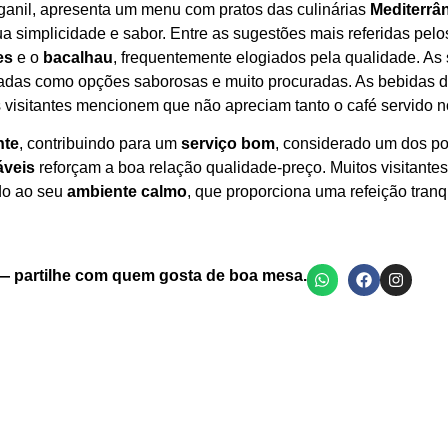
ganil, apresenta um menu com pratos das culinárias
Mediterrâ
ua simplicidade e sabor. Entre as sugestões mais referidas pelos
es
e o
bacalhau
, frequentemente elogiados pela qualidade. A
tadas como opções saborosas e muito procuradas. As bebidas 
 visitantes mencionem que não apreciam tanto o café servido 
nte
, contribuindo para um
serviço bom
, considerado um dos po
áveis
reforçam a boa relação qualidade‑preço. Muitos visitante
do ao seu
ambiente calmo
, que proporciona uma refeição tranq
Bife grelhado com batatas e legumes salteados
Prato de enchido grelhado com batatas fritas
Carne grelhada com arroz e batatas fritas
— partilhe com quem gosta de boa mesa.