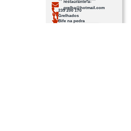
restaurante-a-
grelha@hotmail.com
235 200 170
Grelhados
Bife na pedra
Ver no mapa