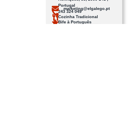
Portugal
marketing@elgalego.pt
243 324 049
Cozinha Tradicional
Bife à Português
Ver no mapa