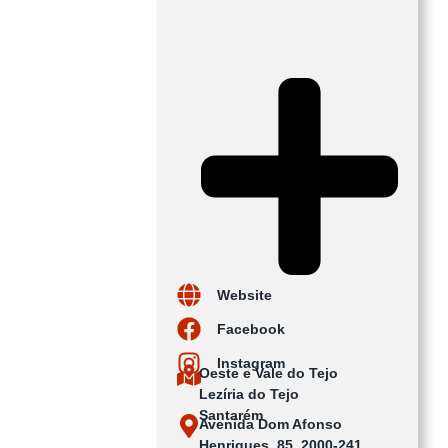
Website
Facebook
Instagram
Oeste e Vale do Tejo
Lezíria do Tejo
Santarém
Avenida Dom Afonso
Henriques, 85, 2000-241 ,