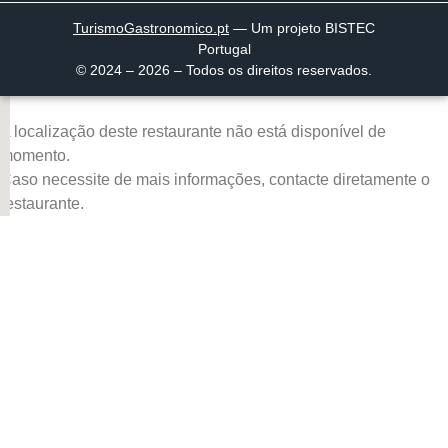
TurismoGastronomico
.pt
— Um projeto BISTEC
Portugal
© 2024 – 2026 – Todos os direitos reservados.
A localização deste restaurante não está disponível de
momento.
Caso necessite de mais informações, contacte diretamente o
restaurante.
Página inicial
Descobrir
Portugal à Mesa
Parcerias