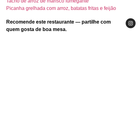
Tacho de arroz de marisco fumegante
Picanha grelhada com arroz, batatas fritas e feijão
Recomende este restaurante — partilhe com
quem gosta de boa mesa.
Website
Facebook
Instagram
Norte
Alto Minho
Caminha
Rua Visconde Sousa Rego, 30, Caminha 4910-