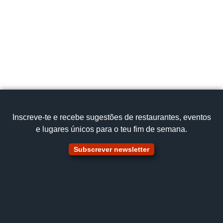
156 Portugal
258 921 781
Cozinha Tradicional
Arroz do Mar
Ver no mapa
Inscreve‑te e recebe sugestões de restaurantes, eventos
e lugares únicos para o teu fim de semana.
Subscrever newsletter