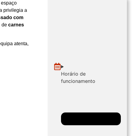
m espaço
 privilegia a
ssado com
o de
carnes
quipa atenta,
Horário de
funcionamento