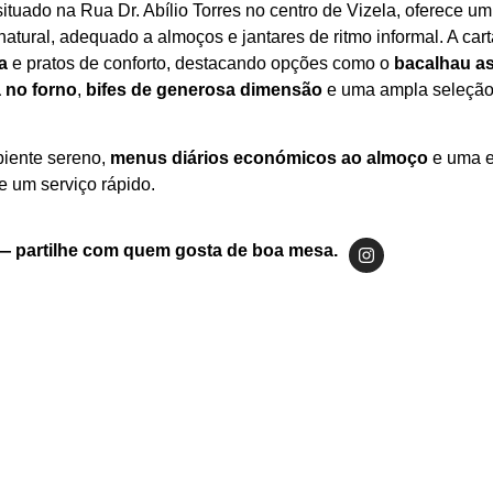
 situado na Rua Dr. Abílio Torres no centro de Vizela, oferece u
natural, adequado a almoços e jantares de ritmo informal. A carta
a
e pratos de conforto, destacando opções como o
bacalhau a
a no forno
,
bifes de generosa dimensão
e uma ampla seleçã
biente sereno,
menus diários económicos ao almoço
e uma e
e um serviço rápido.
Filetes de peixe grelhado com limão
Risotto finalizado com queijo ralado
Sopa de marisco com arroz
— partilhe com quem gosta de boa mesa.