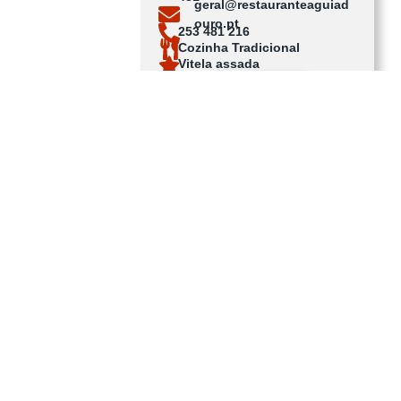
geral@restauranteaguiad
ouro.pt
253 481 216
Cozinha Tradicional
Vitela assada
Ver no mapa