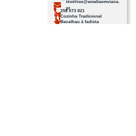
reservas@amaliaemviana.
pt
258 073 821
Cozinha Tradicional
Bacalhau à fadista
Ver no mapa