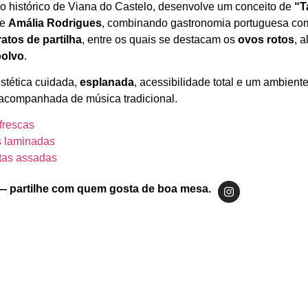
ro histórico de Viana do Castelo, desenvolve um conceito de
“T
de
Amália Rodrigues
, combinando gastronomia portuguesa com
ratos de partilha
, entre os quais se destacam os
ovos rotos
, 
polvo
.
stética cuidada,
esplanada
, acessibilidade total e um ambien
acompanhada de música tradicional.
frescas
s laminadas
atas assadas
— partilhe com quem gosta de boa mesa.