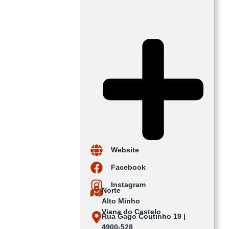
Website
Facebook
Instagram
Norte
Alto Minho
Viana do Castelo
Rua Gago Coutinho 19 |
4900-528