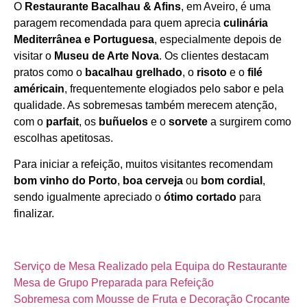
O
Restaurante Bacalhau & Afins
, em Aveiro, é uma
Horário de funcionamento
paragem recomendada para quem aprecia
culinária
Mediterrânea e Portuguesa
, especialmente depois de
visitar o
Museu de Arte Nova
. Os clientes destacam
pratos como o
bacalhau grelhado
, o
risoto
e o
filé
américain
, frequentemente elogiados pelo sabor e pela
qualidade. As sobremesas também merecem atenção,
com o
parfait
, os
buñuelos
e o
sorvete
a surgirem como
escolhas apetitosas.
Para iniciar a refeição, muitos visitantes recomendam
bom vinho do Porto
,
boa cerveja
ou
bom cordial
,
sendo igualmente apreciado o
ótimo cortado
para
finalizar.
Serviço de Mesa Realizado pela Equipa do Restaurante
Mesa de Grupo Preparada para Refeição
Sobremesa com Mousse de Fruta e Decoração Crocante