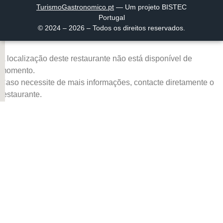
TurismoGastronomico
.pt
— Um projeto BISTEC
Portugal
© 2024 – 2026 – Todos os direitos reservados.
A localização deste restaurante não está disponível de
momento.
Caso necessite de mais informações, contacte diretamente o
restaurante.
Página inicial
Descobrir
Portugal à Mesa
Parcerias