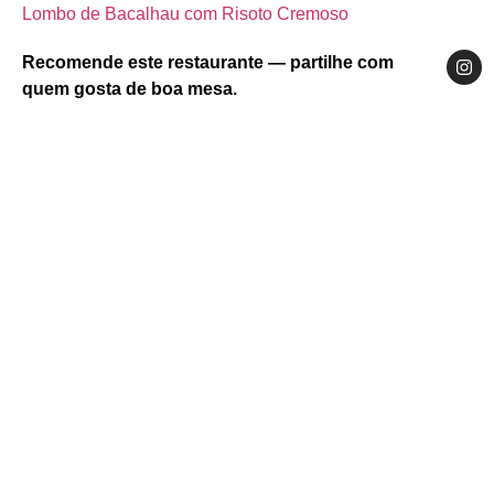
Lombo de Bacalhau com Risoto Cremoso
Recomende este restaurante — partilhe com
quem gosta de boa mesa.
Website
Facebook
Instagram
Centro
Região de Aveiro
Aveiro
Rua Joao Afonso, 13, Aveiro 3800-198 Portugal
bacalhaueafins@gmail.com