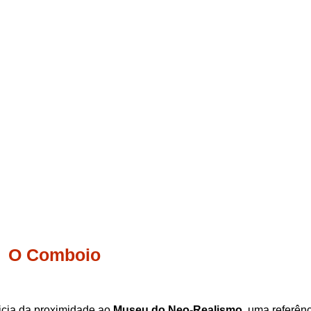
O Comboio
icia da proximidade ao
Museu do Neo‑Realismo
, uma referênc