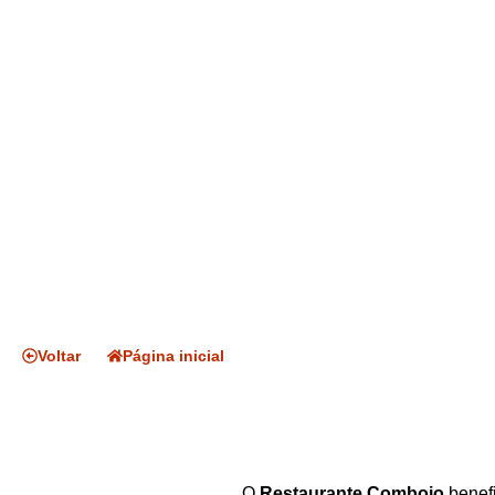
Voltar
Página inicial
O
Restaurante Comboio
benef