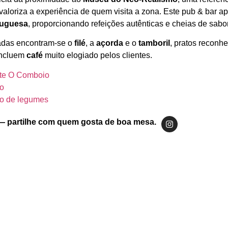
valoriza a experiência de quem visita a zona. Este pub & bar 
tuguesa
, proporcionando refeições autênticas e cheias de sabor
iadas encontram‑se o
filé
, a
açorda
e o
tamboril
, pratos reconh
incluem
café
muito elogiado pelos clientes.
nte O Comboio
ão
o de legumes
— partilhe com quem gosta de boa mesa.