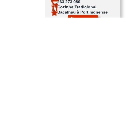
263 273 080
Cozinha Tradicional
Bacalhau à Portimonense
Ver no mapa