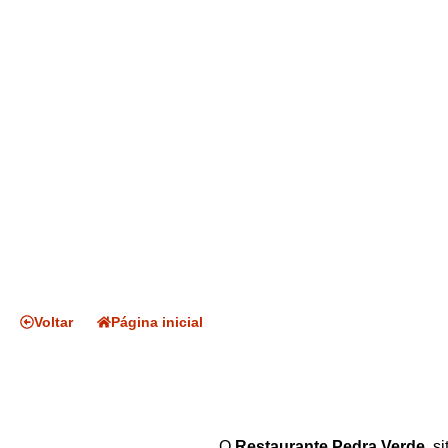
Voltar
Página inicial
O
Restaurante Pedra Verde
, s