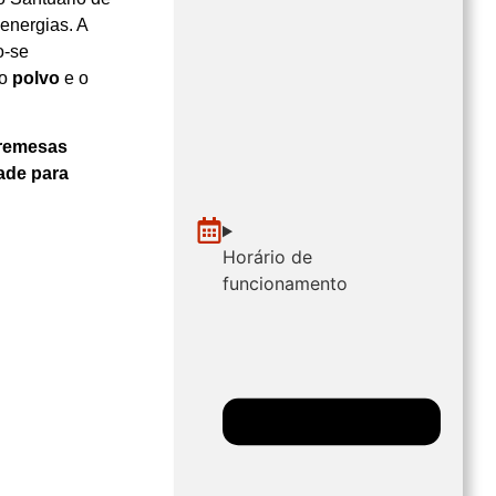
 energias. A
o‑se
 o
polvo
e o
remesas
dade para
Horário de
funcionamento