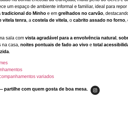
ce um espaço de ambiente informal e familiar, ideal para repor
 tradicional do Minho
e em
grelhados no carvão
, destacand
 vitela tenra
, a
costela de vitela
, o
cabrito assado no forno
,
uma sala com
vista agradável para a envolvência natural
,
sob
 na casa,
noites pontuais de fado ao vivo
e
total acessibili
zida
.
umes
anhamentos
acompanhamentos variados
— partilhe com quem gosta de boa mesa.