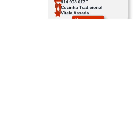
914 913 017
Cozinha Tradicional
Vitela Assada
Ver no mapa