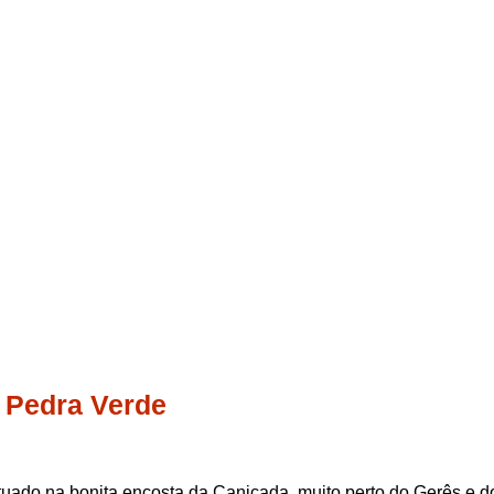
Pedra Verde
ituado na bonita encosta da Caniçada, muito perto do Gerês e d