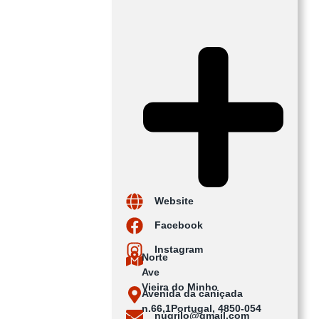
Website
Facebook
Instagram
Norte
Ave
Vieira do Minho
Avenida da caniçada
n.66,1Portugal, 4850-054
nugrilo@gmail.com