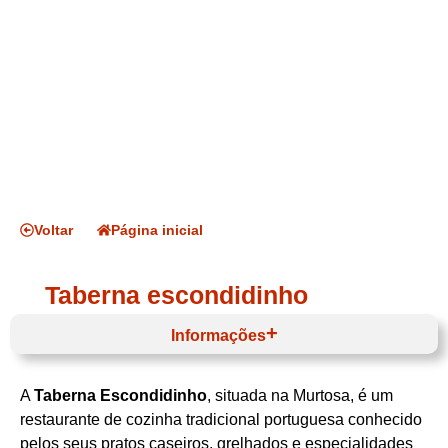
Voltar
Página inicial
Taberna escondidinho
Informações
A
Taberna Escondidinho
, situada na Murtosa, é um
Horário de funcionamento
restaurante de cozinha tradicional portuguesa conhecido
pelos seus pratos caseiros, grelhados e especialidades