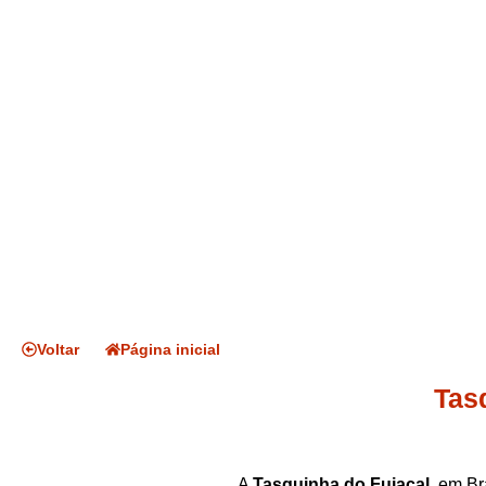
Voltar
Página inicial
Tas
A
Tasquinha do Fujacal
, em Br