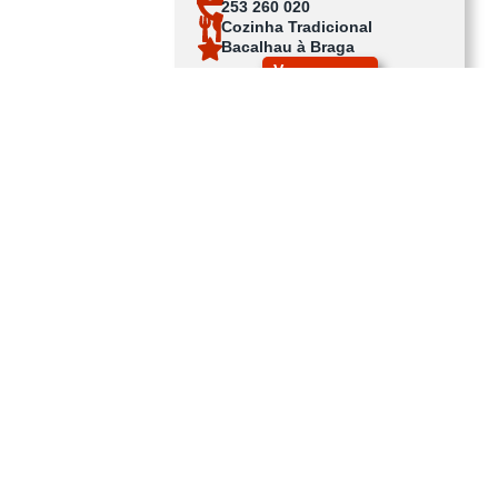
253 260 020
Cozinha Tradicional
Bacalhau à Braga
Ver no mapa