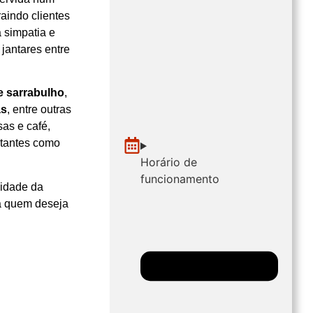
traindo clientes
 simpatia e
jantares entre
e sarrabulho
,
as
, entre outras
as e café,
itantes como
Horário de
funcionamento
lidade da
a quem deseja