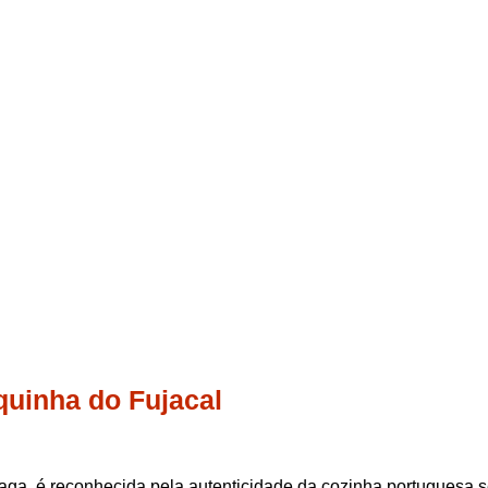
quinha do Fujacal
aga, é reconhecida pela autenticidade da cozinha portuguesa 