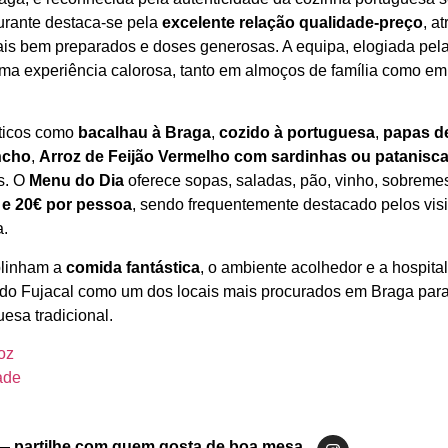
urante destaca‑se pela
excelente relação qualidade‑preço
, a
ais bem preparados e doses generosas. A equipa, elogiada pela
 uma experiência calorosa, tanto em almoços de família como em 
áticos como
bacalhau à Braga
,
cozido à portuguesa
,
papas d
ncho
,
Arroz de Feijão Vermelho com sardinhas ou patanisc
s. O
Menu do Dia
oferece sopas, saladas, pão, vinho, sobremes
 e 20€ por pessoa
, sendo frequentemente destacado pelos vis
.
blinham a
comida fantástica
, o ambiente acolhedor e a hospita
 do Fujacal como um dos locais mais procurados em Braga par
esa tradicional.
oz
ade
— partilhe com quem gosta de boa mesa.