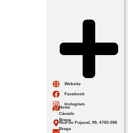
Website
Facebook
Instagram
Norte
Cávado
Braga
Rua do Fujacal, 99, 4705-096
Braga