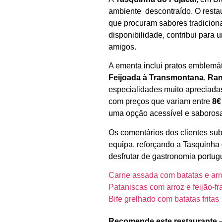
ambiente descontraído. O resta
que procuram sabores tradicion
disponibilidade, contribui para
amigos.
A ementa inclui pratos emblem
Feijoada à Transmontana
,
Ra
especialidades muito apreciada
com preços que variam entre
8€
uma opção acessível e saborosa
Os comentários dos clientes su
equipa, reforçando a Tasquinha
desfrutar de gastronomia portugu
Carne assada com batatas e arr
Pataniscas com arroz e feijão-fr
Bife grelhado com batatas fritas
Recomende este restaurante 