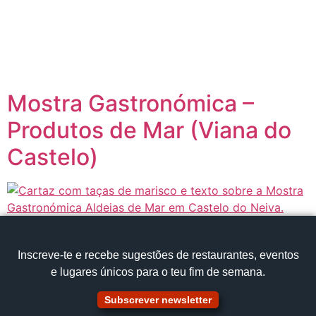
content
Página inicial
Portugal à Mesa
Mostra Gastronómica –
Produtos de Mar (Viana do
Castelo)
Inscreve‑te e recebe sugestões de restaurantes, eventos
e lugares únicos para o teu fim de semana.
Subscrever newsletter