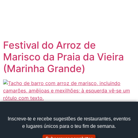
content
Página inicial
Portugal à Mesa
Festival do Arroz de
Marisco da Praia da Vieira
(Marinha Grande)
Inscreve‑te e recebe sugestões de restaurantes, eventos
e lugares únicos para o teu fim de semana.