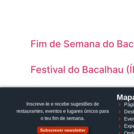
content
Fim de Semana do Baca
Festival do Bacalhau (Í
Mapa
Inscreve‑te e recebe sugestões de
Pági
restaurantes, eventos e lugares únicos para
Dest
o teu fim de semana.
Even
Expe
Subscrever newsletter
Ond