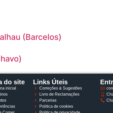
Página inicial
Descobrir
Portugal à Mesa
Parcerias
lhau (Barcelos)
lhavo)
 do site
Links Úteis
Ent
na inicial
Correções & Sugestões
con
inos
Livro de Reclamações
Cha
tos
Parcerias
Cha
riências
Politica de cookies
e Comer
Politica de privacidade