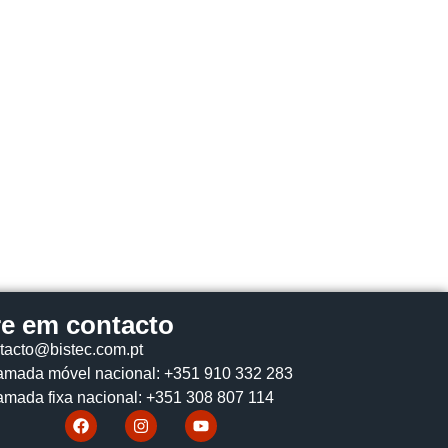
re em contacto
tacto@bistec.com.pt
mada móvel nacional: +351 910 332 283
mada fixa nacional: +351 308 807 114