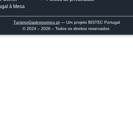
ugal à Mesa
TurismoGastronomico
.pt
— Um projeto BISTEC Portugal
© 2024 – 2026 – Todos os direitos reservados.