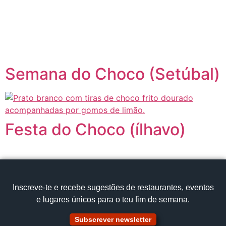
content
Página inicial
Portugal à Mesa
Semana do Choco (Setúbal)
Festa do Choco (ílhavo)
Inscreve‑te e recebe sugestões de restaurantes, eventos
e lugares únicos para o teu fim de semana.
Subscrever newsletter