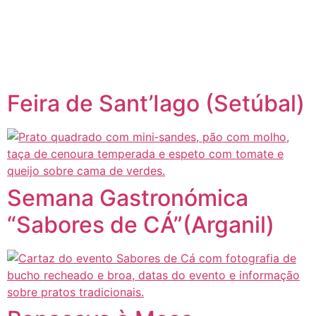
content
Página inicial
Portugal à Mesa
Feira de Sant’Iago (Setúbal)
Semana Gastronómica
“Sabores de CÁ”(Arganil)