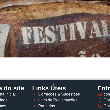
 do site
Links Úteis
Ent
na inicial
Correções & Sugestões
con
inos
Livro de Reclamações
Cha
tos
Parcerias
Cha