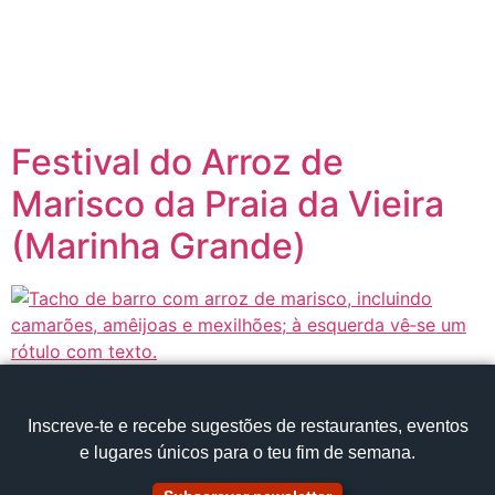
content
Página inicial
Portugal à Mesa
Festival do Arroz de
Marisco da Praia da Vieira
(Marinha Grande)
Inscreve‑te e recebe sugestões de restaurantes, eventos
e lugares únicos para o teu fim de semana.