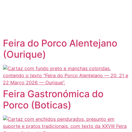
content
Página inicial
Portugal à Mesa
Feira do Porco Alentejano
(Ourique)
Feira Gastronómica do
Porco (Boticas)