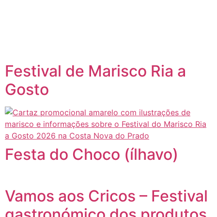
content
Página inicial
Portugal à Mesa
Festival de Marisco Ria a
Gosto
Festa do Choco (ílhavo)
Vamos aos Cricos – Festival
gastronómico dos produtos