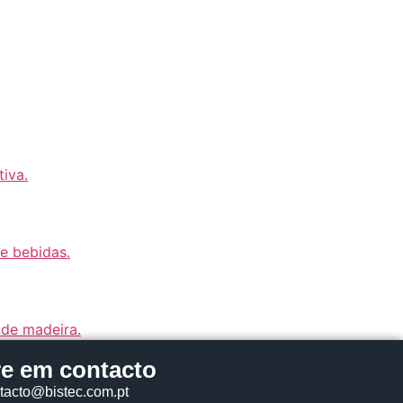
re em contacto
tacto@bistec.com.pt