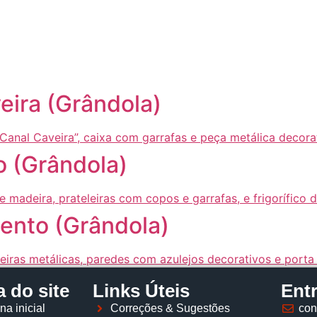
Página inicial
Descobrir
Portugal à Mesa
Parcerias
eira (Grândola)
o (Grândola)
ento (Grândola)
 do site
Links Úteis
Ent
na inicial
Correções & Sugestões
con