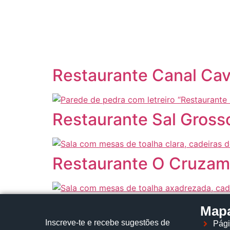
content
Restaurante Canal Cav
Restaurante Sal Gross
Restaurante O Cruzam
Mapa
Inscreve‑te e recebe sugestões de
Pági