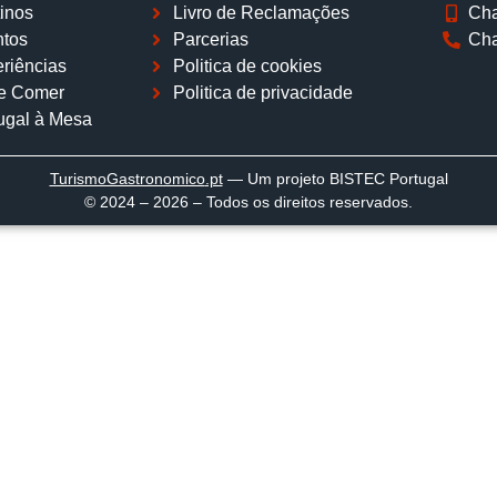
inos
Livro de Reclamações
Cha
tos
Parcerias
Cha
riências
Politica de cookies
e Comer
Politica de privacidade
ugal à Mesa
TurismoGastronomico
.pt
— Um projeto BISTEC Portugal
© 2024 – 2026 – Todos os direitos reservados.