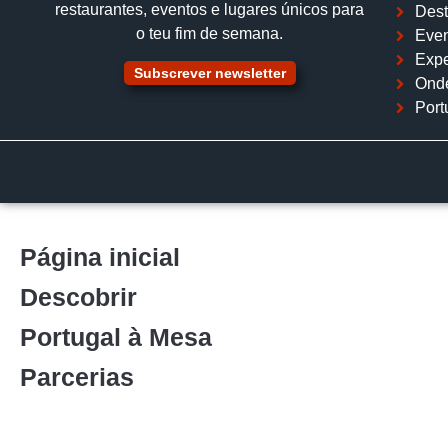
restaurantes, eventos e lugares únicos para
Dest
o teu fim de semana.
Even
Expe
Subscrever newsletter
Ond
Port
Página inicial
Descobrir
Portugal à Mesa
Parcerias