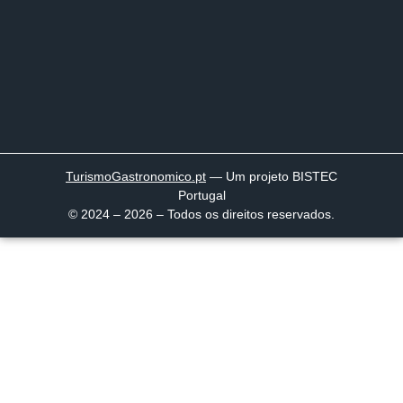
TurismoGastronomico
.pt
— Um projeto BISTEC
Portugal
© 2024 – 2026 – Todos os direitos reservados.
Página inicial
Descobrir
Portugal à Mesa
Parcerias