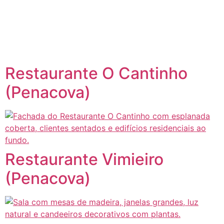
content
Página inicial
Portugal à Mesa
Restaurante O Cantinho
(Penacova)
Restaurante Vimieiro
(Penacova)