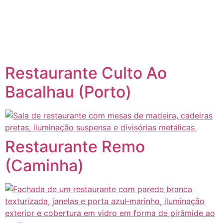
content
Página inicial
Portugal à Mesa
Restaurante Culto Ao
Bacalhau (Porto)
Restaurante Remo
(Caminha)