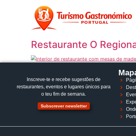
content
Restaurante O Regiona
Mapa
Inscreve‑te e recebe sugestões de
Pági
restaurantes, eventos e lugares únicos para
Dest
o teu fim de semana.
Even
Expe
Subscrever newsletter
Ond
Port