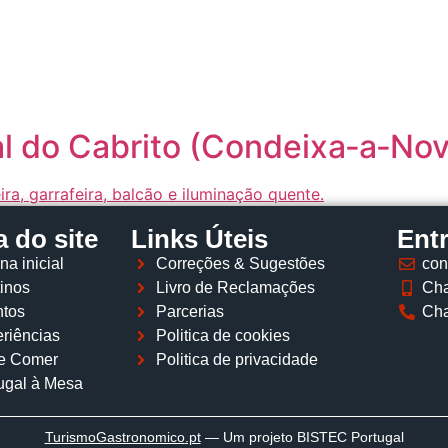
Página inicial
Descobrir
Portugal à Mesa
Parcerias
l do Cabrito (Condeixa‑a‑Nov
 do site
Links Úteis
Ent
na inicial
Correções & Sugestões
con
inos
Livro de Reclamações
Cha
tos
Parcerias
Cha
riências
Politica de cookies
e Comer
Politica de privacidade
ugal à Mesa
TurismoGastronomico
.pt
— Um projeto BISTEC Portugal