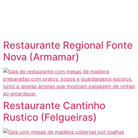
content
Página inicial
Portugal à Mesa
Restaurante Regional Fonte
Nova (Armamar)
Restaurante Cantinho
Rustico (Felgueiras)